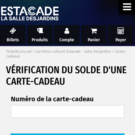
Billets
Produits
Compte
Panier
Payer
TicketAcces.net
>
Carrefour culturel Estacade - Salle Desjardins
>
Cartes-
Cadeaux
VÉRIFICATION DU SOLDE D'UNE
CARTE-CADEAU
Numéro de la carte-cadeau