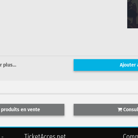
r plus...
Ajouter 
 produits en vente
Consult
 -
TicketAcces.net
Comp