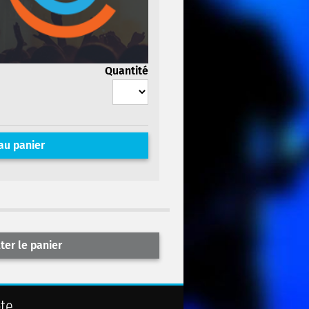
Quantité
au panier
er le panier
te