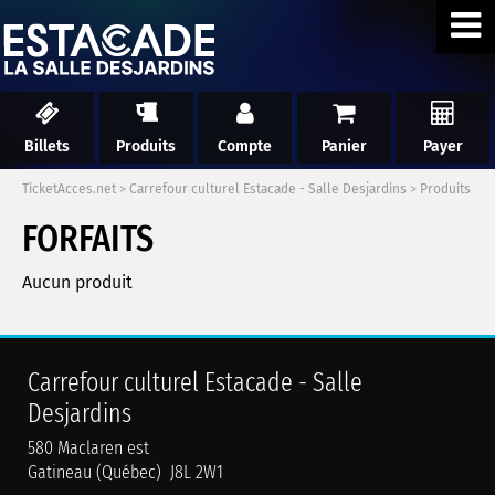
Billets
Produits
Compte
Panier
Payer
TicketAcces.net
>
Carrefour culturel Estacade - Salle Desjardins
>
Produits
FORFAITS
Aucun produit
Carrefour culturel Estacade - Salle
Desjardins
580 Maclaren est
Gatineau (Québec) J8L 2W1