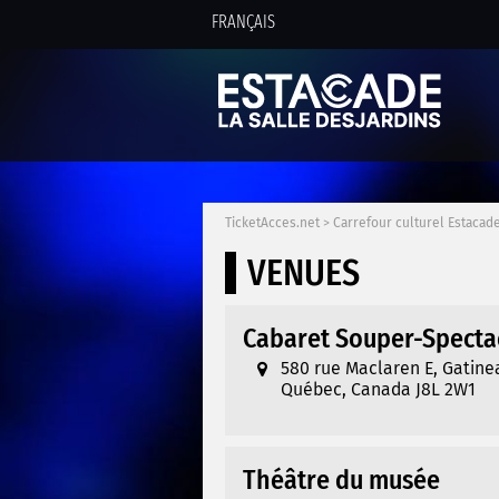
FRANÇAIS
TicketAcces.net
>
Carrefour culturel Estacade
VENUES
Cabaret Souper-Specta
580 rue Maclaren E, Gatine
Québec, Canada J8L 2W1
Théâtre du musée