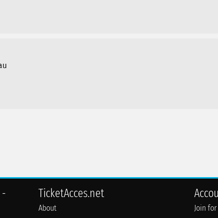
au
 -
TicketAcces.net
Acco
About
Join for