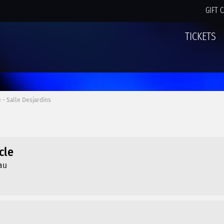
GIFT 
TICKETS
 - Salle Desjardins
cle
au