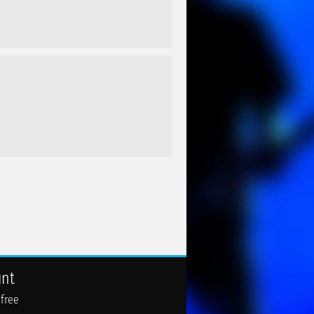
unt
 free