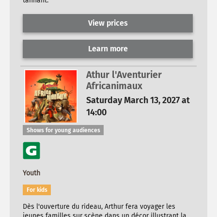
tannant.
View prices
Learn more
Athur l'Aventurier
Africanimaux
Saturday March 13, 2027 at
14:00
Shows for young audiences
Youth
For kids
Dès l'ouverture du rideau, Arthur fera voyager les
jeunes familles sur scène dans un décor illustrant la