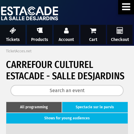
Tickets
Products
Account
Cart
Checkout
TicketAcces.net
CARREFOUR CULTUREL
ESTACADE - SALLE DESJARDINS
All programming
Spectacle sur le parvis
Shows for young audiences