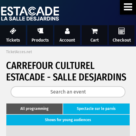
Tickets
Products
Account
Cart
Checkout
TicketAcces.net
CARREFOUR CULTUREL
ESTACADE - SALLE DESJARDINS
All programming
Spectacle sur le parvis
Shows for young audiences