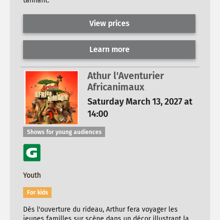
tannant.
View prices
Learn more
Athur l'Aventurier
Africanimaux
Saturday March 13, 2027 at
14:00
Shows for young audiences
Youth
For kids
Dès l'ouverture du rideau, Arthur fera voyager les
jeunes familles sur scène dans un décor illustrant la